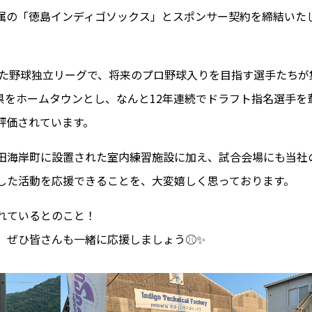
所属の「徳島インディゴソックス」とスポンサー契約を締結いた
れた野球独立リーグで、将来のプロ野球入りを目指す選手たちが
県をホームタウンとし、なんと12年連続でドラフト指名選手を
評価されています。
田海岸町に設置された室内練習施設に加え、試合会場にも当社
した活動を応援できることを、大変嬉しく思っております。
れているとのこと！
、ぜひ皆さんも一緒に応援しましょう⚾✨