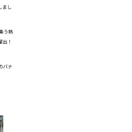
しまし
集う熱
輩出！
のバナ