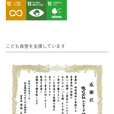
こども⾷堂を⽀援しています